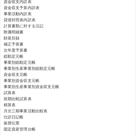
資金収支内訳表
資金収支予算内訳表
事業活動内訳表
貸借対照表内訳表
計算書類に対する注記
附属明細書
財産目録
補正予算書
次年度予算書
総勘定元帳
事業別総勘定元帳
事業別生産事業別総勘定元帳
資金収支元帳
事業別資金収支元帳
事業別生産事業別資金収支元帳
試算表
前期比較試算表
精算表
月次三期事業活動比較表
仕訳日記帳
振替伝票
固定資産管理台帳