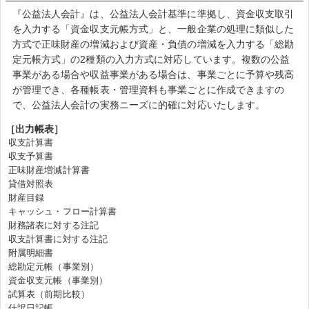
『公益法人会計』は、公益法人会計基準に準拠し、資金収支取引
を入力する「資金収支元帳方式」と、一般企業の処理に類似した
方式で正味財産の増減および資産・負債の増減を入力する「総勘
定元帳方式」の2種類の入力方式に対応しています。複数の公益
事業がある場合や収益事業がある場合は、事業ごとに予算や残高
が管理でき、各種帳表・管理資料も事業ごとに作成できますの
で、公益法人会計の実務ニーズに的確に対応いたします。
［出力帳表］
収支計算書
収支予算書
正味財産増減計算書
貸借対照表
財産目録
キャッシュ・フロー計算書
財務諸表に対する注記
収支計算書に対する注記
附属明細書
総勘定元帳（事業別）
資金収支元帳（事業別）
試算表（前期比較）
仕訳日記帳