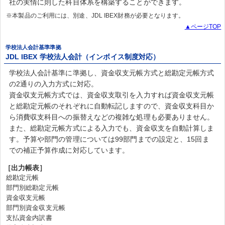
社の実情に則した科目体系を構築することができます。
※本製品のご利用には、別途、JDL IBEX財務が必要となります。
▲ページTOP
学校法人会計基準準拠
JDL IBEX 学校法人会計（インボイス制度対応）
学校法人会計基準に準拠し、資金収支元帳方式と総勘定元帳方式
の2通りの入力方式に対応。
資金収支元帳方式では、資金収支取引を入力すれば資金収支元帳
と総勘定元帳のそれぞれに自動転記しますので、資金収支科目か
ら消費収支科目への振替えなどの複雑な処理も必要ありません。
また、総勘定元帳方式による入力でも、資金収支を自動計算しま
す。予算や部門の管理については99部門までの設定と、15回ま
での補正予算作成に対応しています。
［出力帳表］
総勘定元帳
部門別総勘定元帳
資金収支元帳
部門別資金収支元帳
支払資金内訳書