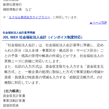
振替伝票発行
補助簿集計表 など
※「
エクセル形式出力ライブラリー
」に対応しています。
▲ページTOP
社会福祉法人会計基準準拠
JDL IBEX 社会福祉法人会計（インボイス制度対応）
『社会福祉法人会計』は、社会福祉法人会計基準に準拠し、定め
られた区分（法人全体・事業区分・拠点区分・サービス区分）ご
との予算・残高の管理や帳表の作成などができ、社会福祉法人の
実務ニーズに的確に対応いたします。
また、仕訳の入力方式は、資金収支取引を入力する「資金収支元
帳方式」と、一般企業の処理に類似した方式で事業活動の増減や
資産・負債及び純資産の増減を入力する「総勘定元帳方式」の2
種類に対応しています。
［出力帳表］
資金収支計算書
事業活動計算書
貸借対照表